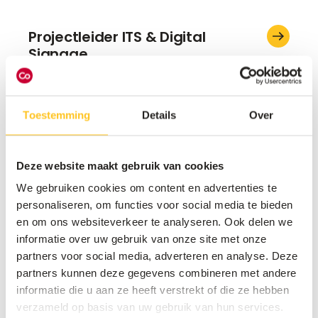
Projectleider ITS & Digital
Signage
Toestemming
Details
Over
Deze website maakt gebruik van cookies
We gebruiken cookies om content en advertenties te
Join us
personaliseren, om functies voor social media te bieden
en om ons websiteverkeer te analyseren. Ook delen we
Klaar voor een uitdagende job in technologie,
informatie over uw gebruik van onze site met onze
beleving en IT? Ook zonder een open vacature
partners voor social media, adverteren en analyse. Deze
zoeken wij talent om ons team te versterken.
partners kunnen deze gegevens combineren met andere
Stuur ons gewoon een spontane sollicitatie!
informatie die u aan ze heeft verstrekt of die ze hebben
verzameld op basis van uw gebruik van hun services.