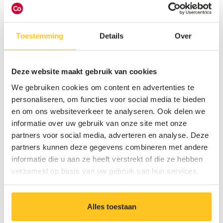
ultramodern kantoor en tal van voordelen
Toestemming
Details
Over
Deze website maakt gebruik van cookies
Solliciteer nu
We gebruiken cookies om content en advertenties te
personaliseren, om functies voor social media te bieden
Solliciteer meteen en wie weet word jij onze
en om ons websiteverkeer te analyseren. Ook delen we
nieuwe collega. We kijken ernaar uit je te leren
informatie over uw gebruik van onze site met onze
kennen.
partners voor social media, adverteren en analyse. Deze
partners kunnen deze gegevens combineren met andere
informatie die u aan ze heeft verstrekt of die ze hebben
verzameld op basis van uw gebruik van hun services.
Alles toestaan