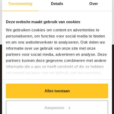
Toestemming
Details
Over
Voor meer informatie over hoe wij omgaan met jouw
gegevens, verwijzen we je graag naar ons
privacybeleid
.
Deze website maakt gebruik van cookies
Meer informatie of een vraag? Contacteer ons via
info@connectify.be
.
We gebruiken cookies om content en advertenties te
personaliseren, om functies voor social media te bieden
en om ons websiteverkeer te analyseren. Ook delen we
informatie over uw gebruik van onze site met onze
partners voor social media, adverteren en analyse. Deze
partners kunnen deze gegevens combineren met andere
informatie die u aan ze heeft verstrekt of die ze hebben
verzameld op basis van uw gebruik van hun services.
Connectify nv | Member of the Telenet Group
Sint-Jorisstraat 96, 8730 Beernem
+32 50 66 65 55
Alles toestaan
info@connectify.be
BTW BE0700.317.531
Aanpassen
RPR Gent, afdeling Brugge