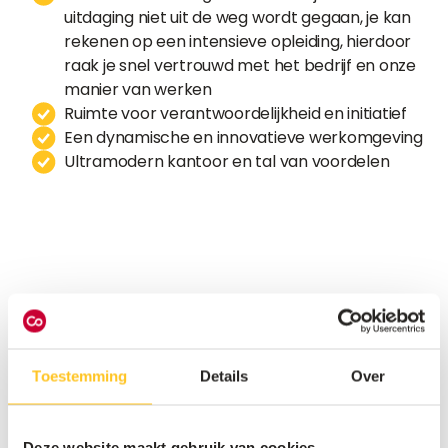
uitdaging niet uit de weg wordt gegaan, je kan
rekenen op een intensieve opleiding, hierdoor
raak je snel vertrouwd met het bedrijf en onze
manier van werken
Ruimte voor verantwoordelijkheid en initiatief
Een dynamische en innovatieve werkomgeving
Ultramodern kantoor en tal van voordelen
Solliciteer nu
Solliciteer meteen en wie weet word jij onze
Toestemming
Details
Over
nieuwe collega. We kijken ernaar uit je te leren
kennen.
Deze website maakt gebruik van cookies