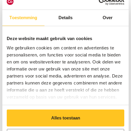
Toestemming
Details
Over
Deze website maakt gebruik van cookies
Solliciteer nu
We gebruiken cookies om content en advertenties te
personaliseren, om functies voor social media te bieden
Solliciteer meteen en wie weet word jij onze
en om ons websiteverkeer te analyseren. Ook delen we
nieuwe collega. We kijken ernaar uit je te leren
informatie over uw gebruik van onze site met onze
kennen.
partners voor social media, adverteren en analyse. Deze
partners kunnen deze gegevens combineren met andere
informatie die u aan ze heeft verstrekt of die ze hebben
verzameld op basis van uw gebruik van hun services.
Alles toestaan