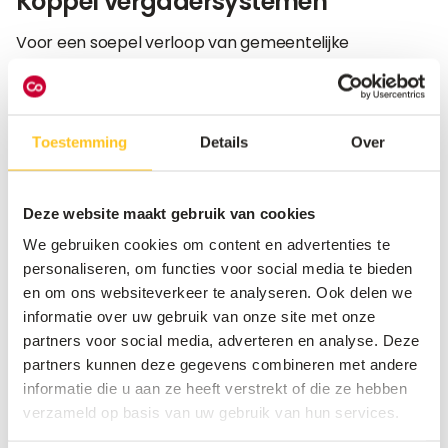
Koppel vergadersystemen
Voor een soepel verloop van gemeentelijke
processen is duidelijke communicatie essentieel. Door
schermen te koppelen aan vergadersystemen zoals
Topdesk is de beschikbaarheid van zalen in realtime
zichtbaar, wat dubbel gebruik en onduidelijkheid
Toestemming
Details
Over
voorkomt.
Professionele vergadertools, zoals beeldschermen en
Deze website maakt gebruik van cookies
camera-oplossingen zoals
Omnimeet
, maken zowel
We gebruiken cookies om content en advertenties te
fysieke als hybride vergaderingen vlot toegankelijk en
personaliseren, om functies voor social media te bieden
dragen bij aan een doelgericht gebruik van
en om ons websiteverkeer te analyseren. Ook delen we
gemeentelijke infrastructuur.
informatie over uw gebruik van onze site met onze
partners voor social media, adverteren en analyse. Deze
partners kunnen deze gegevens combineren met andere
Ontdek Omnimeet
informatie die u aan ze heeft verstrekt of die ze hebben
verzameld op basis van uw gebruik van hun services.