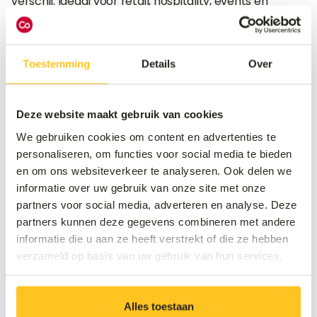
verschil. Ideaal voor retail, hospitality, events en
corporate omgevingen waar elke seconde telt.
Toestemming
Details
Over
Maak kennis met Digital Signage
Deze website maakt gebruik van cookies
We gebruiken cookies om content en advertenties te
personaliseren, om functies voor social media te bieden
en om ons websiteverkeer te analyseren. Ook delen we
informatie over uw gebruik van onze site met onze
partners voor social media, adverteren en analyse. Deze
partners kunnen deze gegevens combineren met andere
informatie die u aan ze heeft verstrekt of die ze hebben
verzameld op basis van uw gebruik van hun services.
Alles toestaan