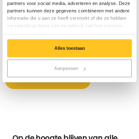
Vlaamse steden en gemeenten bestaat er bovendien
partners voor social media, adverteren en analyse. Deze
een handige manier om hiermee snel en eenvoudig te
partners kunnen deze gegevens combineren met andere
starten: het Visualo-raamcontract. Daarmee kunnen
informatie die u aan ze heeft verstrekt of die ze hebben
lokale besturen meteen beginnen bouwen aan hun
verzameld op basis van uw gebruik van hun services.
digitale toekomst, zonder aanbesteding.
Alles toestaan
Ontdek het Visualo-raamcontract
Aanpassen
Meer outdoor-schermen
Op de hoogte blijven van alle