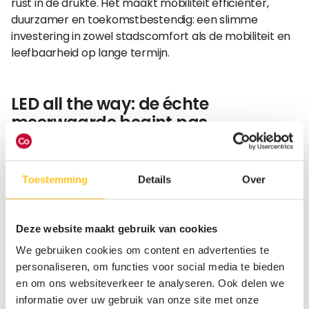
rust in de drukte. Het maakt mobiliteit efficiënter,
duurzamer en toekomstbestendig: een slimme
investering in zowel stadscomfort als de mobiliteit en
leefbaarheid op lange termijn.
LED all the way: de échte
meerwaarde begint pas
Parkeergeleiding is vaak het startpunt. Want zodra er
LED-infrastructuur staat, blijkt al snel hoeveel meer je
Toestemming
Details
Over
ermee kunt. Meer en meer steden schakelen hun
displays in als onderdeel van hun smart-citystrategie.
Ze gebruiken technologie voor verkeerssturing,
Deze website maakt gebruik van cookies
eventcommunicatie, wayfinding of als permanente
informatiepunten voor inwoners en bezoekers.
We gebruiken cookies om content en advertenties te
In plaats van losse borden en tijdelijke signalisatie
personaliseren, om functies voor social media te bieden
ontstaat een flexibel digitaal netwerk dat de stad
en om ons websiteverkeer te analyseren. Ook delen we
slimmer, veiliger en overzichtelijker maakt. Voor
informatie over uw gebruik van onze site met onze