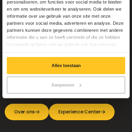
personaliseren, om functies voor social media te bieden
en om ons websiteverkeer te analyseren. Ook delen we
informatie over uw gebruik van onze site met onze
partners voor social media, adverteren en analyse. Deze
partners kunnen deze gegevens combineren met andere
informatie die u aan ze heeft verstrekt of die ze hebben
verzameld op basis van uw gebruik van hun services.
One team, one goal
Alles toestaan
Benieuwd naar wie we zijn, waar we voor staan of waar
jouw toekomst bij Connectify kan starten? Ontdek het
Aanpassen
hier.
Over ons
Experience Center