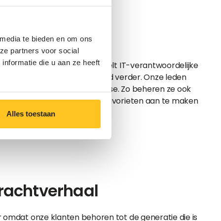
len
 media te bieden en om ons
ze partners voor social
nformatie die u aan ze heeft
tware voor ledenbeheer”, vertelt IT-verantwoordelijke
 Vandaag staan we nog een eind verder. Onze leden
f via touchscreens ter plaatse. Zo beheren ze ook
nties op te schorten. Of om favorieten aan te maken
eiten.”
Alles toestaan
rachtverhaal
r omdat onze klanten behoren tot de generatie die is