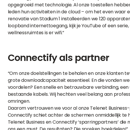
opgegroeid met technologie. Al onze toestellen hebbe
leden hun activiteiten in de cloud – om het even waar en 
renovatie van Stadium 1 installeerden we 120 apparaten
loopband internettoegang, kijk je YouTube of een serie
wellnessruimtes is er wifi.”
Connectify als partner
“Om onze doelstellingen te behalen en onze klanten tev
grote downloadcapaciteit essentieel. En die vonden we bi
voordelen? Een snelle en betrouwbare verbinding, een ui
bestaande kabels. Wij hechten veel belang aan profess
omringen.
Daarom vertrouwen we voor al onze Telenet Business
Connectify schiet achter de schermen onmiddellijk te hul
Telenet Business en Connectify ‘sparringpartners’ di
ons een must. De resultaten? Die spreken boekdelen!”