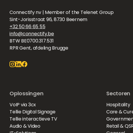
Connectify nv | Member of the Telenet Group
Sint-Jorisstraat 96, 8730 Beernem
+32 50 66 65 55
info@connectify.be
BTW BE0700.317.531
RPR Gent, afdeling Brugge
Oplossingen
Sectoren
VoIP via 3cx
Hospitality
Tellie Digital Signage
Care & Cur
Tellie interactieve TV
Governmen
Audio & Video
Retail & QS