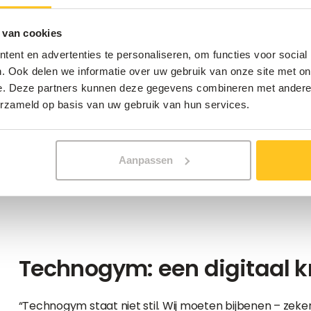
 van cookies
Trendsetter met (spier)bal
ent en advertenties te personaliseren, om functies voor social
. Ook delen we informatie over uw gebruik van onze site met on
e. Deze partners kunnen deze gegevens combineren met andere i
“Al in de jaren tachtig ontwikkelden we onze eigen sof
erzameld op basis van uw gebruik van hun services.
Stijn Barbé. “Noem ons gerust pioniers in onze sector.
reserveren squashterreinen of zumbacursussen online o
zelf hun abonnement, bijvoorbeeld om het tijdens vaka
die rechtstreeks toegang bieden tot hun geliefde activit
Aanpassen
Technogym: een digitaal k
“Technogym staat niet stil. Wij moeten bijbenen – zeke