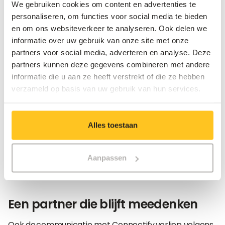
We gebruiken cookies om content en advertenties te
personaliseren, om functies voor social media te bieden
Toekomstgerichte IT
en om ons websiteverkeer te analyseren. Ook delen we
informatie over uw gebruik van onze site met onze
Voor een bedrijf in volle expansie is een performante
partners voor social media, adverteren en analyse. Deze
IT-infrastructuur essentieel. Met de oplossingen van
partners kunnen deze gegevens combineren met andere
Connectify is Inofec klaar voor de volgende stappen,
informatie die u aan ze heeft verstrekt of die ze hebben
zoals magazijnautomatisatie en verdere digitalisering
verzameld op basis van uw gebruik van hun services.
van interne processen. Alle voorzieningen zijn reeds
voorzien: zodra nieuwe toepassingen worden
uitgerold, hoeven alleen nog devices aangesloten te
Alles toestaan
worden. Dankzij het centrale beheer dalen ook de
onderhoudskosten aanzienlijk.
Aanpassen
Een partner die blijft meedenken
Ook de communicatie met Connectify verliep volgens