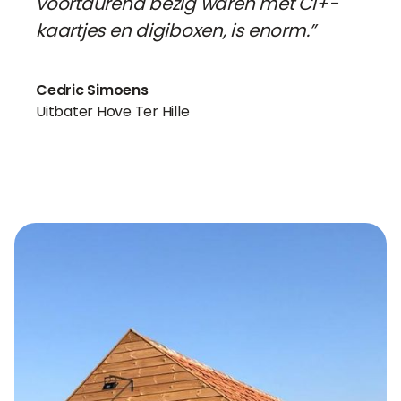
voortdurend bezig waren met CI+-
kaartjes en digiboxen, is enorm.”
Cedric Simoens
Uitbater Hove Ter Hille