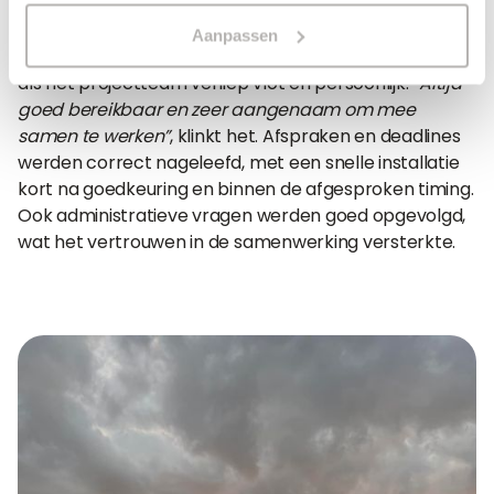
Naast de technologie zelf was ook het traject een
Aanpassen
positieve ervaring. De communicatie met zowel sales
als het projectteam verliep vlot en persoonlijk.
“Altijd
goed bereikbaar en zeer aangenaam om mee
samen te werken”
, klinkt het. Afspraken en deadlines
werden correct nageleefd, met een snelle installatie
kort na goedkeuring en binnen de afgesproken timing.
Ook administratieve vragen werden goed opgevolgd,
wat het vertrouwen in de samenwerking versterkte.