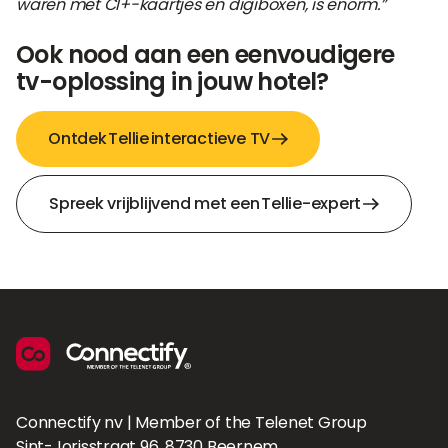
waren met CI+-kaartjes en digiboxen, is enorm.”
Ook nood aan een eenvoudigere
tv-oplossing in jouw hotel?
Ontdek Tellie interactieve TV
Spreek vrijblijvend met een Tellie-expert
Connectify nv | Member of the Telenet Group
Sint-Jorisstraat 96, 8730 Beernem