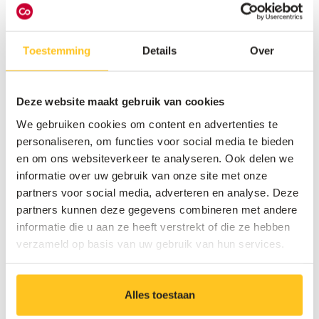
uitbater
Sinds de installatie merkt het hotel meteen het
Toestemming
Details
Over
verschil in dagelijks gebruik.
“Het systeem is zeer
gebruiksvriendelijk en intuïtief”
, zegt Cedric. Een
belangrijk voordeel is dat gasten nog maar
één
Deze website maakt gebruik van cookies
afstandsbediening
nodig hebben, wat verwarring
We gebruiken cookies om content en advertenties te
vermijdt en het comfort verhoogt.
personaliseren, om functies voor social media te bieden
en om ons websiteverkeer te analyseren. Ook delen we
Ook technisch loopt alles vlot. Op één occasionele
informatie over uw gebruik van onze site met onze
herstart na – wat het probleem meteen oploste –
partners voor social media, adverteren en analyse. Deze
werkt de IPTV-oplossing stabiel. De tv’s draaien
partners kunnen deze gegevens combineren met andere
volledig op wifi, waarvoor het netwerk vooraf correct
informatie die u aan ze heeft verstrekt of die ze hebben
werd ingericht.
“Dat werkt verrassend goed en
verzameld op basis van uw gebruik van hun services.
betrouwbaar”
, aldus Cedric.
Ook achter de schermen loopt alles
Alles toestaan
vlot