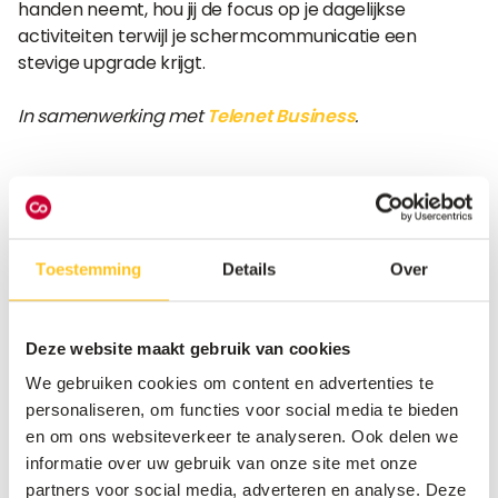
handen neemt, hou jij de focus op je dagelijkse
activiteiten terwijl je schermcommunicatie een
stevige upgrade krijgt.
In samenwerking met
Telenet Business
.
Advies nodig voor jouw uitrol naar IPTV?
Toestemming
Details
Over
Deze website maakt gebruik van cookies
We gebruiken cookies om content en advertenties te
personaliseren, om functies voor social media te bieden
en om ons websiteverkeer te analyseren. Ook delen we
Op de hoogte blijven van alle
informatie over uw gebruik van onze site met onze
nieuwigheden binnen
partners voor social media, adverteren en analyse. Deze