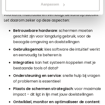
Aanpassen
Niet elk systeem is hetzelfde. Een doordachte keuze
voorkomt frustraties en verhoogt de kans op succes.
Let daarom zeker op deze aspecten:
Betrouwbare hardware
: schermen moeten
geschikt zijn voor langdurig gebruik, voor de
beoogde omgeving en doelstellingen
Gebruiksgemak
: kies software die intuïtief werkt
en eenvoudig te beheren is
Integraties
: kan het systeem koppelen met je
bestaande tools of data?
Ondersteuning en service
: snelle hulp bij vragen
of problemen is essentieel
Plaats de schermen strategisch
: voor maximale
impact – dit ligt in lijn met jouw doelstellingen
Ontwikkel, monitor en optimaliseer de content
: