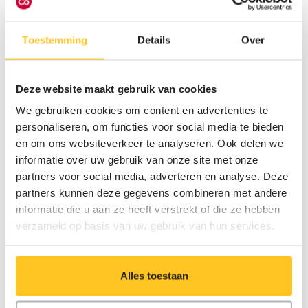
van een digital signage systeem?
Een digital signage oplossing kies je niet zomaar. Een
Toestemming
Details
Over
goede voorbereiding maakt het verschil tussen een
systeem dat meerwaarde biedt en eentje dat weinig
impact heeft.
Deze website maakt gebruik van cookies
Start daarom met een paar strategische vragen:
We gebruiken cookies om content en advertenties te
personaliseren, om functies voor social media te bieden
Wat wil je bereiken: marketing, interne
en om ons websiteverkeer te analyseren. Ook delen we
communicatie of een combinatie van beide?
informatie over uw gebruik van onze site met onze
Wie zal de content beheren en up-to-date
partners voor social media, adverteren en analyse. Deze
houden?
partners kunnen deze gegevens combineren met andere
Welk resultaat verwacht je, zoals tijdswinst, meer
informatie die u aan ze heeft verstrekt of die ze hebben
betrokkenheid of extra omzet?
verzameld op basis van uw gebruik van hun services.
Als je dit op een rijtje hebt, kan je gerichter een
oplossing kiezen die bij jouw organisatie past.
Alles toestaan
Waar let je best op bij je keuze?