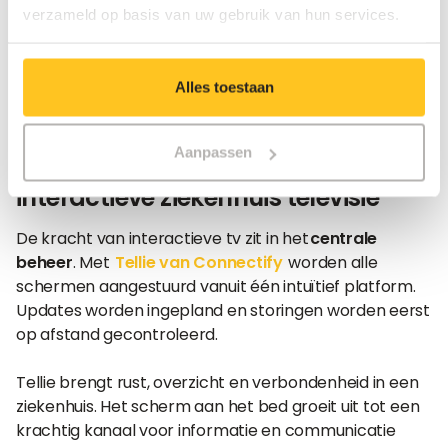
af, storingen worden sneller verholpen en
verzameld op basis van uw gebruik van hun services.
piekmomenten zoals opnames of bezoekuren
verlopen rustiger. De werkdruk schuift op die manier
terug van kleine praktische taken naar zorg voor de
Alles toestaan
patiënt.
Aanpassen
Eén centraal platform voor
interactieve ziekenhuis televisie
De kracht van interactieve tv zit in het
centrale
beheer
. Met
Tellie van Connectify
worden alle
schermen aangestuurd vanuit één intuïtief platform.
Updates worden ingepland en storingen worden eerst
op afstand gecontroleerd.
Tellie brengt rust, overzicht en verbondenheid in een
ziekenhuis. Het scherm aan het bed groeit uit tot een
krachtig kanaal voor informatie en communicatie