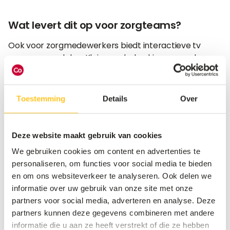
Wat levert dit op voor zorgteams?
Ook voor zorgmedewerkers biedt interactieve tv
enorme voordelen. Kleine onderbrekingen worden
vermeden: vragen zoals
“Wat is het menu?”
of
“Wanneer is het bezoekuur?”
worden automatisch
beantwoord via het scherm en storingen hoeven niet
Toestemming
Details
Over
langer altijd een fysiek bezoek in te houden.
Informatie kan tegelijk naar meerdere schermen
Deze website maakt gebruik van cookies
worden gestuurd, uniform per afdeling of doelgroep.
We gebruiken cookies om content en advertenties te
Via een centraal dashboard is er steeds overzicht:
personaliseren, om functies voor social media te bieden
welke toestellen zijn in gebruik, waar is er een storing,
en om ons websiteverkeer te analyseren. Ook delen we
wat kan onmiddellijk op afstand worden opgelost?
informatie over uw gebruik van onze site met onze
partners voor social media, adverteren en analyse. Deze
Het resultaat: minder loopwerk, minder improvisatie
partners kunnen deze gegevens combineren met andere
en meer controle. Ad-hoc vragen op de gang nemen
informatie die u aan ze heeft verstrekt of die ze hebben