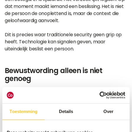
dat moment maakt iemand een beslissing. Het is niet
de persoon de onoplettend is, maar de context die
geloofwaardig aanvoelt.
Dit is precies waar traditionele security geen grip op
heeft. Technologie kan signalen geven, maar
uiteindelijk beslist een persoon.
Bewustwording alleen is niet
genoeg
Veel organisaties zetten in op awareness trainingen.
Jaarlijkse e-learnings, misschien een presentatie of
een checklist met tips. Dat helpt tot op zekere
hoogte, maar gedrag verandert niet blijvend door
Toestemming
Details
Over
kennis alleen. Zeker niet in situaties met tijdsdruk of
wanneer een aanval slim inspeelt op vertrouwen.