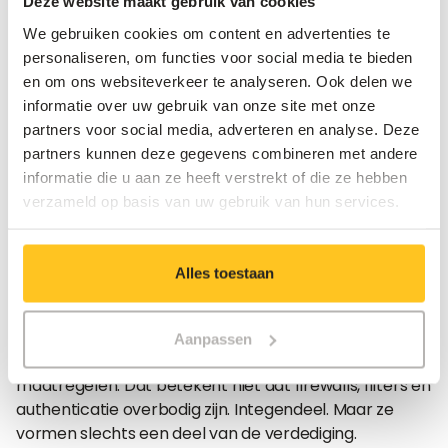
Deze website maakt gebruik van cookies
Vergelijk het met verkeersveiligheid. Weten hoe de
We gebruiken cookies om content en advertenties te
regels werken, betekent niet automatisch dat je in
personaliseren, om functies voor social media te bieden
elke situatie de juiste beslissing neemt. Dat vereist
en om ons websiteverkeer te analyseren. Ook delen we
ervaring en herhaling. Bij phishing is dat niet anders.
informatie over uw gebruik van onze site met onze
partners voor social media, adverteren en analyse. Deze
Wie echt wil inzetten op bescherming tegen phishing,
partners kunnen deze gegevens combineren met andere
moet verder gaan dan enkel informeren en focussen
informatie die u aan ze heeft verstrekt of die ze hebben
op gedrag in de praktijk.
verzameld op basis van uw gebruik van hun services.
Wat betekent dit voor jouw
Alles toestaan
security-beleid?
Als phishing geen puur technisch probleem is, kun je
Aanpassen
het ook niet oplossen met alleen technische
maatregelen. Dat betekent niet dat firewalls, filters en
authenticatie overbodig zijn. Integendeel. Maar ze
vormen slechts een deel van de verdediging.